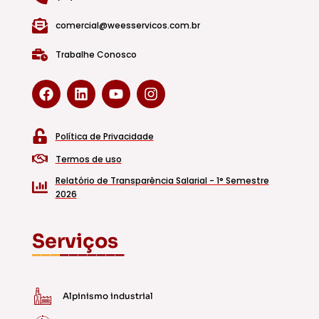
comercial@weesservicos.com.br
Trabalhe Conosco
F
L
Y
I
a
i
o
n
c
n
u
s
e
k
t
t
b
e
u
a
Política de Privacidade
o
d
b
g
o
i
e
r
Termos de uso
k
n
a
Relatório de Transparência Salarial - 1° Semestre
m
2026
Serviços
___
_______
Alpinismo industrial