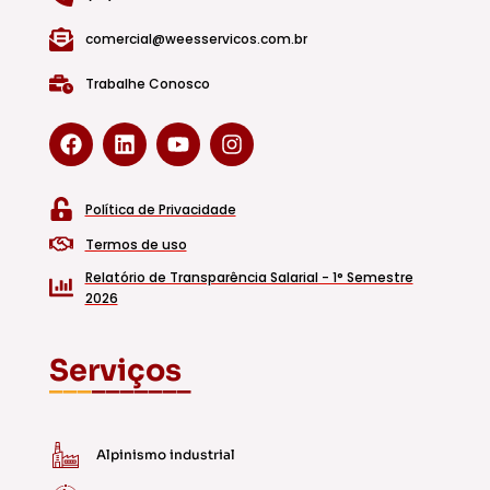
comercial@weesservicos.com.br
Trabalhe Conosco
F
L
Y
I
a
i
o
n
c
n
u
s
e
k
t
t
b
e
u
a
Política de Privacidade
o
d
b
g
o
i
e
r
Termos de uso
k
n
a
Relatório de Transparência Salarial - 1° Semestre
m
2026
Serviços
___
_______
Alpinismo industrial