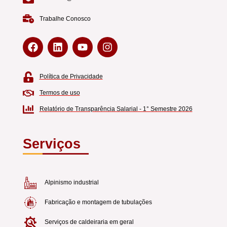
Trabalhe Conosco
F
L
Y
I
a
i
o
n
c
n
u
s
e
k
t
t
b
e
u
a
Política de Privacidade
o
d
b
g
o
i
e
r
Termos de uso
k
n
a
Relatório de Transparência Salarial - 1° Semestre 2026
m
Serviços
___
_______
Alpinismo industrial
Fabricação e montagem de tubulações
Serviços de caldeiraria em geral